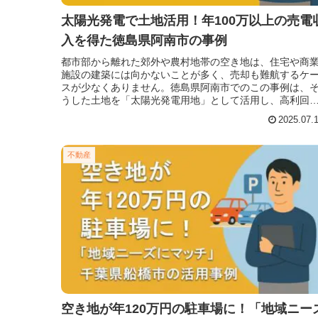
太陽光発電で土地活用！年100万以上の売電
入を得た徳島県阿南市の事例
都市部から離れた郊外や農村地帯の空き地は、住宅や商
施設の建築には向かないことが多く、売却も難航するケ
スが少なくありません。徳島県阿南市でのこの事例は、
うした土地を「太陽光発電用地」として活用し、高利回
の収益資産に変えた成功例です。本
2025.07.
不動産
空き地が年120万円の駐車場に！「地域ニー