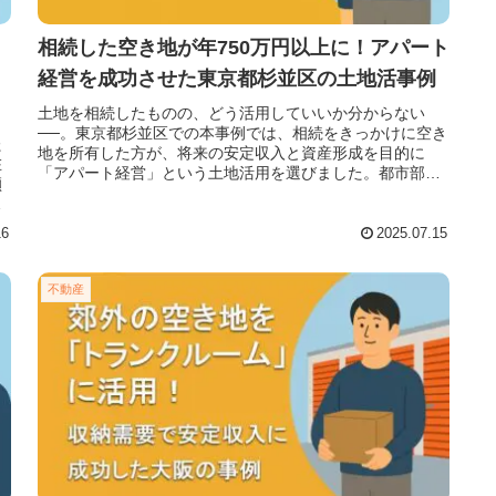
相続した空き地が年750万円以上に！アパート
経営を成功させた東京都杉並区の土地活事例
土地を相続したものの、どう活用していいか分からない
──。東京都杉並区での本事例では、相続をきっかけに空き
た
地を所有した方が、将来の安定収入と資産形成を目的に
在
「アパート経営」という土地活用を選びました。都市部の
傾
住宅需要を見越し、立地を最大限に活
住
16
2025.07.15
不動産