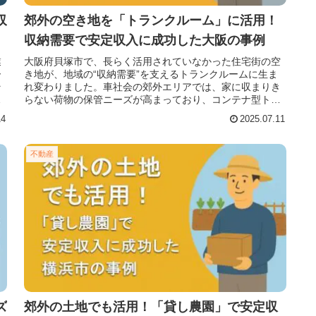
収
郊外の空き地を「トランクルーム」に活用！
収納需要で安定収入に成功した大阪の事例
業
大阪府貝塚市で、長らく活用されていなかった住宅街の空
ー
き地が、地域の“収納需要”を支えるトランクルームに生ま
そ
れ変わりました。車社会の郊外エリアでは、家に収まりき
り
らない荷物の保管ニーズが高まっており、コンテナ型トラ
ンクルームはその需要に応える形
14
2025.07.11
不動産
ズ
郊外の土地でも活用！「貸し農園」で安定収