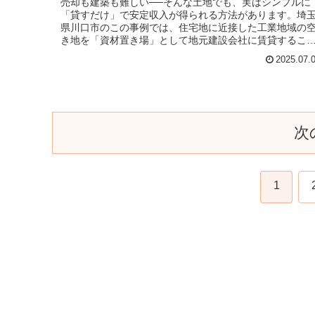
売却も建築も難しい──そんな土地でも、実はシンプルに
「貸すだけ」で安定収入が得られる方法があります。埼
県川口市のこの事例では、住宅地に近接した工業地域の
き地を「資材置き場」として地元建設会社に賃貸するこ
で、月数万円の安定収入を実現しま
2025.07.
次
1