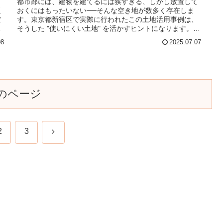
都市部には、建物を建てるには狭すぎる、しかし放置して
玉
おくにはもったいない──そんな空き地が数多く存在しま
空
す。東京都新宿区で実際に行われたこの土地活用事例は、
と
そうした "使いにくい土地" を活かすヒントになります。本
記事では、わずか2坪ほどの
08
2025.07.07
のページ
次
2
3
へ