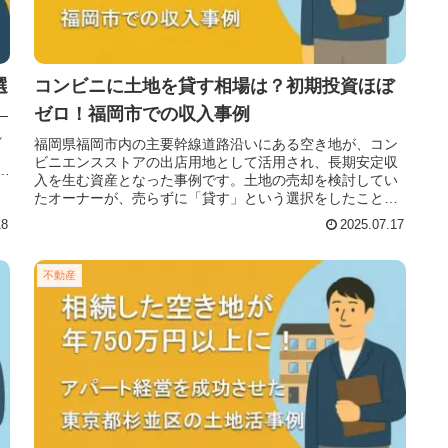
選
コンビニに土地を貸す相場は？初期投資ほぼ
ゼロ！福岡市での収入事例
─
れ
福岡県福岡市内の主要幹線道路沿いにある空き地が、コン
ビニエンスストアの出店用地として活用され、長期安定収
そ
入を生む資産となった事例です。土地の売却を検討してい
たオーナーが、売らずに「貸す」という選択をしたこと
で、資産を残しつつ毎月の地代収入を
18
2025.07.17
不動産