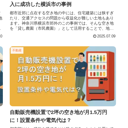
入に成功した横浜市の事例
資
都市近郊に点在する空き地の中には、住宅建築には狭すぎ
地
たり、交通アクセスの問題から収益化が難しい土地もあり
し
ます。神奈川県横浜市郊外のこの事例では、そんな空き地
月
を「貸し農園（市民農園）」として活用することで、地域
住民のニーズに応えながら安定収入
10
2025.07.09
不動産
自動販売機設置で2坪の空き地が月1.5万円
に！設置条件や電気代は？