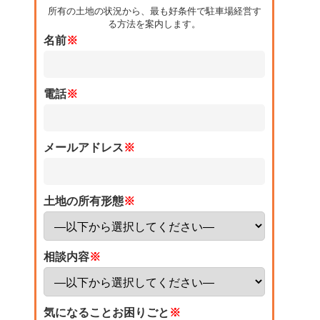
所有の土地の状況から、最も好条件で駐車場経営す
る方法を案内します。
名前
※
電話
※
メールアドレス
※
土地の所有形態
※
相談内容
※
気になることお困りごと
※