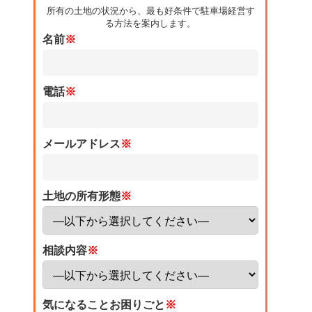
所有の土地の状況から、最も好条件で駐車場経営す
る方法を案内します。
名前
※
電話
※
メールアドレス
※
土地の所有形態
※
相談内容
※
気になることお困りごと
※